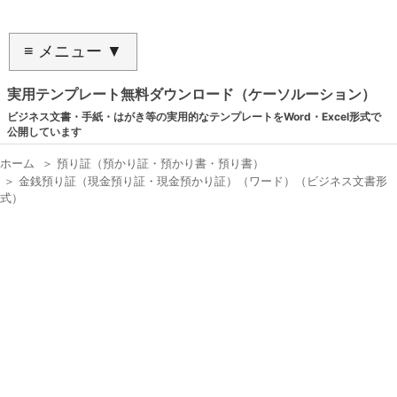
≡ メニュー ▼
実用テンプレート無料ダウンロード（ケーソルーション）
ビジネス文書・手紙・はがき等の実用的なテンプレートをWord・Excel形式で
公開しています
ホーム
＞
預り証（預かり証・預かり書・預り書）
＞
金銭預り証（現金預り証・現金預かり証）（ワード）（ビジネス文書形
式）