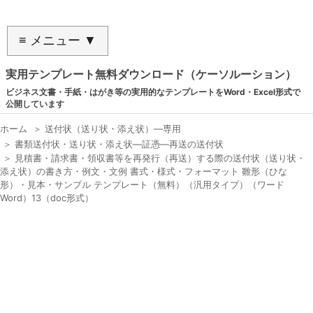
≡ メニュー ▼
実用テンプレート無料ダウンロード（ケーソルーション）
ビジネス文書・手紙・はがき等の実用的なテンプレートをWord・Excel形式で
公開しています
ホーム
＞
送付状（送り状・添え状）―専用
＞
書類送付状・送り状・添え状―証憑―再送の送付状
＞
見積書・請求書・領収書等を再発行（再送）する際の送付状（送り状・
添え状）の書き方・例文・文例 書式・様式・フォーマット 雛形（ひな
形）・見本・サンプル テンプレート（無料）（汎用タイプ）（ワード
Word）13（doc形式）