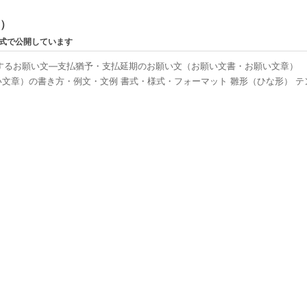
ン）
形式で公開しています
するお願い文―支払猶予・支払延期のお願い文（お願い文書・お願い文章）
章）の書き方・例文・文例 書式・様式・フォーマット 雛形（ひな形） テンプ