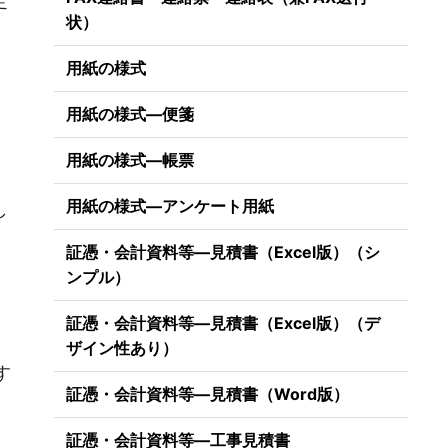
定
状）
用紙の様式
用紙の様式―便箋
用紙の様式―帳票
用紙の様式―アンケート用紙
し
証憑・会計資料等―見積書（Excel版）（シ
ンプル）
証憑・会計資料等―見積書（Excel版）（デ
）
ザイン性あり）
す
証憑・会計資料等―見積書（Word版）
証憑・会計資料等―工事見積書