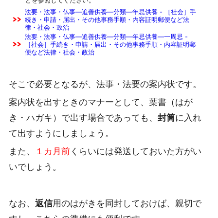
法要・法事・仏事―追善供養―分類―年忌供養 - ［社会］手
続き・申請・届出・その他事務手順・内容証明郵便など法
律・社会・政治
法要・法事・仏事―追善供養―分類―年忌供養―一周忌 -
［社会］手続き・申請・届出・その他事務手順・内容証明郵
便など法律・社会・政治
そこで必要となるが、法事・法要の案内状です。
案内状を出すときのマナーとして、葉書（はが
き・ハガキ）で出す場合であっても、
封筒
に入れ
て出すようにしましょう。
また、
１カ月前
くらいには発送しておいた方がい
いでしょう。
なお、
返信
用のはがきを同封しておけば、親切で