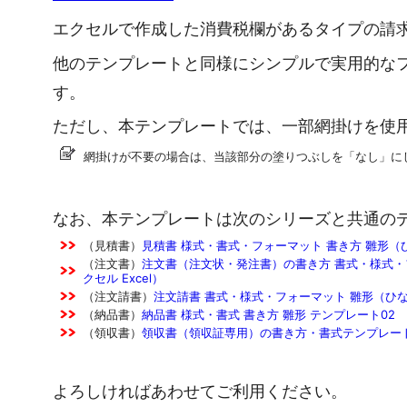
エクセルで作成した消費税欄があるタイプの請
他のテンプレートと同様にシンプルで実用的な
す。
ただし、本テンプレートでは、一部網掛けを使
網掛けが不要の場合は、当該部分の塗りつぶしを「なし」に
なお、本テンプレートは次のシリーズと共通の
（見積書）
見積書 様式・書式・フォーマット 書き方 雛形（ひ
（注文書）
注文書（注文状・発注書）の書き方 書式・様式・
クセル Excel）
（注文請書）
注文請書 書式・様式・フォーマット 雛形（ひな
（納品書）
納品書 様式・書式 書き方 雛形 テンプレート02
（領収書）
領収書（領収証専用）の書き方・書式テンプレート0
よろしければあわせてご利用ください。