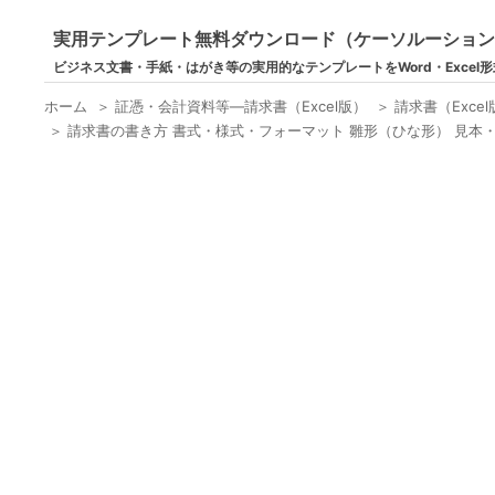
実用テンプレート無料ダウンロード（ケーソルーショ
ビジネス文書・手紙・はがき等の実用的なテンプレートをWord・Excel
ホーム
＞
証憑・会計資料等―請求書（Excel版）
＞
請求書（Exc
＞
請求書の書き方 書式・様式・フォーマット 雛形（ひな形） 見本・