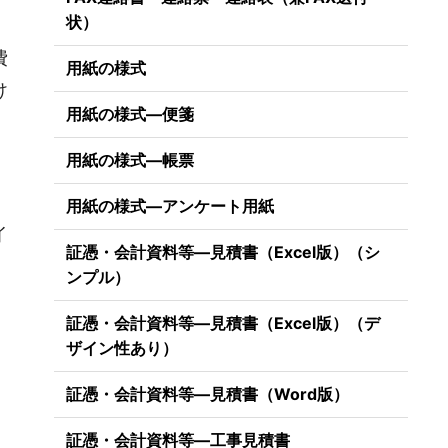
状）
費
用紙の様式
け
用紙の様式―便箋
用紙の様式―帳票
用紙の様式―アンケート用紙
イ
証憑・会計資料等―見積書（Excel版）（シ
ンプル）
証憑・会計資料等―見積書（Excel版）（デ
ザイン性あり）
証憑・会計資料等―見積書（Word版）
証憑・会計資料等―工事見積書