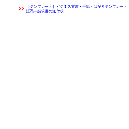
［テンプレート］ビジネス文書・手紙・はがきテンプレート（
証憑―請求書の送付状