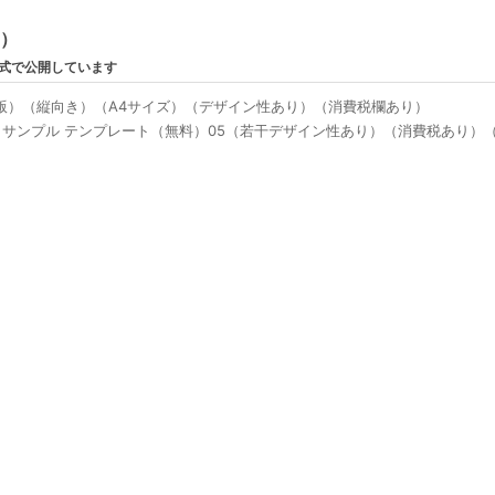
ン）
形式で公開しています
el版）（縦向き）（A4サイズ）（デザイン性あり）（消費税欄あり）
サンプル テンプレート（無料）05（若干デザイン性あり）（消費税あり）（エク