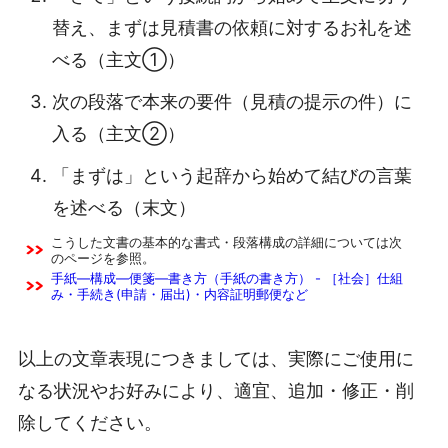
替え、まずは見積書の依頼に対するお礼を述
べる（主文①）
次の段落で本来の要件（見積の提示の件）に
入る（主文②）
「まずは」という起辞から始めて結びの言葉
を述べる（末文）
こうした文書の基本的な書式・段落構成の詳細については次
のページを参照。
手紙―構成―便箋―書き方（手紙の書き方） - ［社会］仕組
み・手続き(申請・届出)・内容証明郵便など
以上の文章表現につきましては、実際にご使用に
なる状況やお好みにより、適宜、追加・修正・削
除してください。