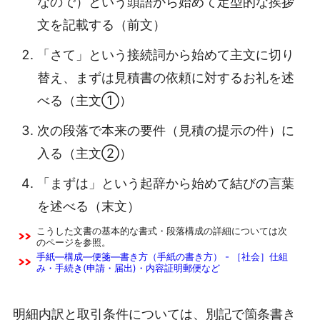
なので）という頭語から始めて定型的な挨拶
文を記載する（前文）
「さて」という接続詞から始めて主文に切り
替え、まずは見積書の依頼に対するお礼を述
べる（主文①）
次の段落で本来の要件（見積の提示の件）に
入る（主文②）
「まずは」という起辞から始めて結びの言葉
を述べる（末文）
こうした文書の基本的な書式・段落構成の詳細については次
のページを参照。
手紙―構成―便箋―書き方（手紙の書き方） - ［社会］仕組
み・手続き(申請・届出)・内容証明郵便など
明細内訳と取引条件については、別記で箇条書き