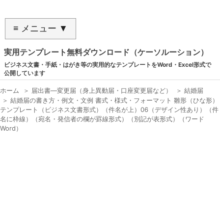
≡ メニュー ▼
実用テンプレート無料ダウンロード（ケーソルーション）
ビジネス文書・手紙・はがき等の実用的なテンプレートをWord・Excel形式で
公開しています
ホーム
＞
届出書―変更届（身上異動届・口座変更届など）
＞
結婚届
＞
結婚届の書き方・例文・文例 書式・様式・フォーマット 雛形（ひな形）
テンプレート（ビジネス文書形式）（件名が上）06（デザイン性あり）（件
名に枠線）（宛名・発信者の欄が罫線形式）（別記が表形式）（ワード
Word）