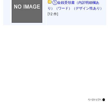
①金銭受領書（内訳明細欄あ
り）（ワード）（デザイン性あり）
[12 件]