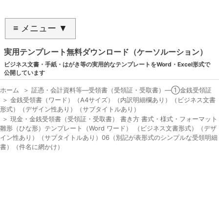
≡ メニュー ▼
実用テンプレート無料ダウンロード（ケーソルーション）
ビジネス文書・手紙・はがき等の実用的なテンプレートをWord・Excel形式で
公開しています
ホーム
＞
証憑・会計資料等―受領書（受領証・受取書）―①金銭受領証
＞
金銭受領書（ワード）（A4サイズ）（内訳明細欄あり）（ビジネス文書
形式）（デザイン性あり）（サブタイトルあり）
＞
現金・金銭受領書（受領証・受取書） 書き方 書式・様式・フォーマット
雛形（ひな形）テンプレート（Word ワード） （ビジネス文書形式）（デザ
イン性あり）（サブタイトルあり）06（別記が表形式のシンプルな受領明細
書）（件名に網かけ）