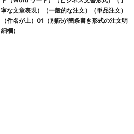
ト（Word ワード）（ビジネス文書形式）（丁
寧な文章表現）（一般的な注文）（単品注文）
（件名が上）01（別記が箇条書き形式の注文明
細欄）