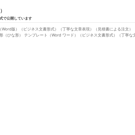
ン）
形式で公開しています
（Word版）（ビジネス文書形式）（丁寧な文章表現）（見積書による注文
形（ひな形） テンプレート（Word ワード）（ビジネス文書形式）（丁寧