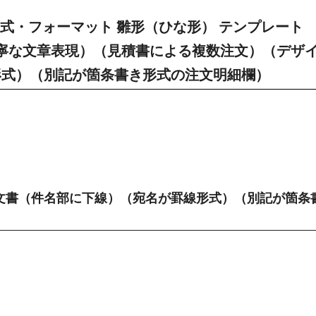
式・フォーマット 雛形（ひな形） テンプレート
丁寧な文章表現）（見積書による複数注文）（デザ
形式）（別記が箇条書き形式の注文明細欄）
文書（件名部に下線）（宛名が罫線形式）（別記が箇条