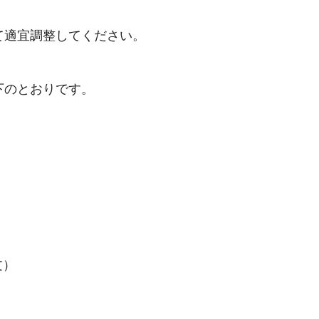
て適宜調整してください。
下のとおりです。
文）