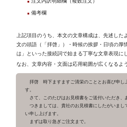
注文内訳明細欄（複数注文）
備考欄
上記項目のうち、本文の文章構成は、先述した
文の頭語（「拝啓」）・時候の挨拶・日頃の厚
は」といった接続詞で始まる丁寧な文章表現に
なお、文章内容・文面は応用範囲が広くなるよ
拝啓 時下ますますご清栄のこととお喜び申し上
す。
さて、このたびはお見積書をご送付いただき、
つきましては、貴社のお見積書にしたがいまして
い申し上げます。
まずは取り急ぎご注文まで。