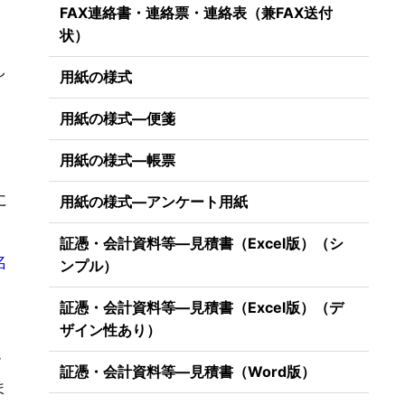
FAX連絡書・連絡票・連絡表（兼FAX送付
状）
し
用紙の様式
用紙の様式―便箋
用紙の様式―帳票
に
用紙の様式―アンケート用紙
証憑・会計資料等―見積書（Excel版）（シ
名
ンプル）
証憑・会計資料等―見積書（Excel版）（デ
ザイン性あり）
・
証憑・会計資料等―見積書（Word版）
ま