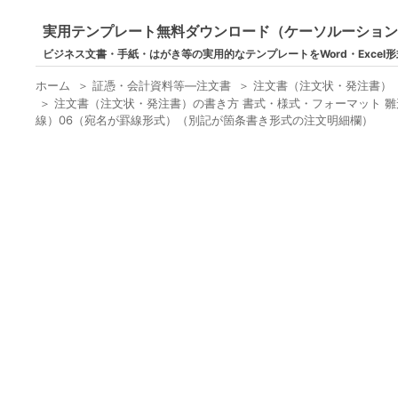
実用テンプレート無料ダウンロード（ケーソルーショ
ビジネス文書・手紙・はがき等の実用的なテンプレートをWord・Excel
ホーム
＞
証憑・会計資料等―注文書
＞
注文書（注文状・発注書）
＞
注文書（注文状・発注書）の書き方 書式・様式・フォーマット 雛
線）06（宛名が罫線形式）（別記が箇条書き形式の注文明細欄）