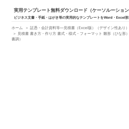
実用テンプレート無料ダウンロード（ケーソルーショ
ビジネス文書・手紙・はがき等の実用的なテンプレートをWord・Excel
ホーム
＞
証憑・会計資料等―見積書（Excel版）（デザイン性あり
＞
見積書 書き方・作り方 書式・様式・フォーマット 雛形（ひな形
書調）