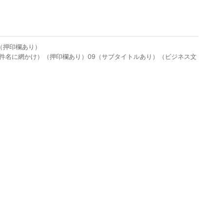
（押印欄あり）
）（件名に網かけ）（押印欄あり）09（サブタイトルあり）（ビジネス文