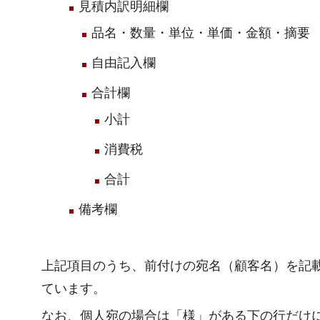
見積内訳明細欄
品名・数量・単位・単価・金額・摘要
自由記入欄
合計欄
小計
消費税
合計
備考欄
上記項目のうち、前付けの宛名（顧客名）を記
ています。
なお、個人宛の場合は「様」がある下の行だけ