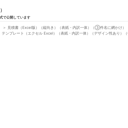
ン）
形式で公開しています
）
＞
見積書（Excel版）（縦向き）（表紙・内訳一体）（③件名に網かけ）
） テンプレート（エクセル Excel）（表紙・内訳一体）（デザイン性あり