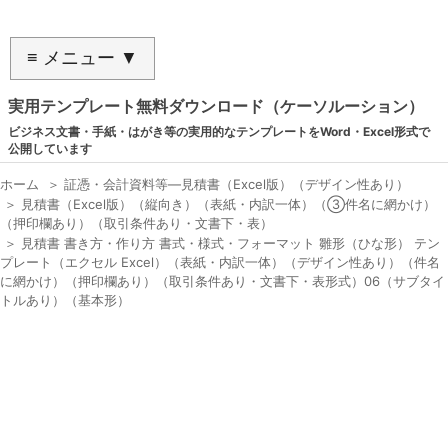
≡ メニュー ▼
実用テンプレート無料ダウンロード（ケーソルーション）
ビジネス文書・手紙・はがき等の実用的なテンプレートをWord・Excel形式で
公開しています
ホーム
＞
証憑・会計資料等―見積書（Excel版）（デザイン性あり）
＞
見積書（Excel版）（縦向き）（表紙・内訳一体）（③件名に網かけ）
（押印欄あり）（取引条件あり・文書下・表）
＞
見積書 書き方・作り方 書式・様式・フォーマット 雛形（ひな形） テン
プレート（エクセル Excel）（表紙・内訳一体）（デザイン性あり）（件名
に網かけ）（押印欄あり）（取引条件あり・文書下・表形式）06（サブタイ
トルあり）（基本形）