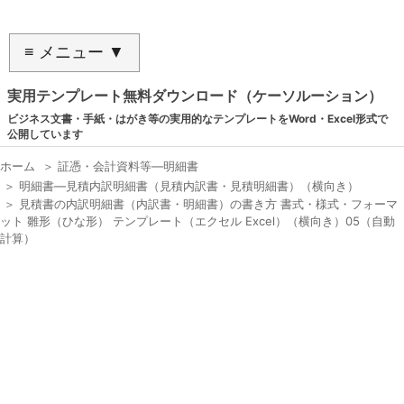
≡ メニュー ▼
実用テンプレート無料ダウンロード（ケーソルーション）
ビジネス文書・手紙・はがき等の実用的なテンプレートをWord・Excel形式で
公開しています
ホーム
＞
証憑・会計資料等―明細書
＞
明細書―見積内訳明細書（見積内訳書・見積明細書）（横向き）
＞
見積書の内訳明細書（内訳書・明細書）の書き方 書式・様式・フォーマ
ット 雛形（ひな形） テンプレート（エクセル Excel）（横向き）05（自動
計算）