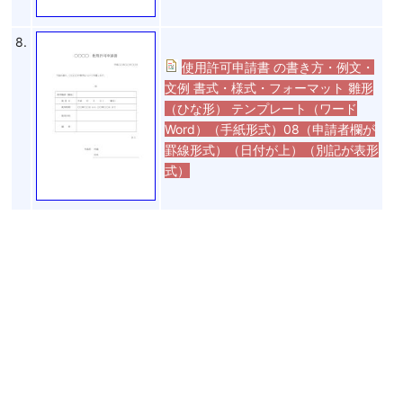
8.
使用許可申請書 の書き方・例文・
文例 書式・様式・フォーマット 雛形
（ひな形） テンプレート（ワード
Word）（手紙形式）08（申請者欄が
罫線形式）（日付が上）（別記が表形
式）