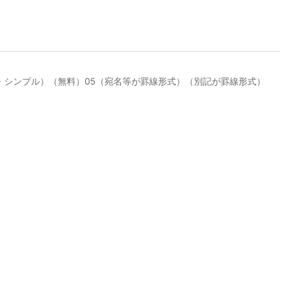
単・シンプル）（無料）05（宛名等が罫線形式）（別記が罫線形式）