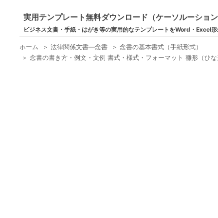
実用テンプレート無料ダウンロード（ケーソルーショ
ビジネス文書・手紙・はがき等の実用的なテンプレートをWord・Excel
ホーム
＞
法律関係文書―念書
＞
念書の基本書式（手紙形式）
＞
念書の書き方・例文・文例 書式・様式・フォーマット 雛形（ひな