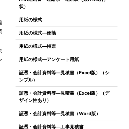
状）
用紙の様式
追
調
用紙の様式―便箋
用紙の様式―帳票
示
用紙の様式―アンケート用紙
ア
証憑・会計資料等―見積書（Excel版）（シ
ンプル）
証憑・会計資料等―見積書（Excel版）（デ
ザイン性あり）
証憑・会計資料等―見積書（Word版）
証憑・会計資料等―工事見積書