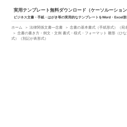
実用テンプレート無料ダウンロード（ケーソルーショ
ビジネス文書・手紙・はがき等の実用的なテンプレートをWord・Excel
ホーム
＞
法律関係文書―念書
＞
念書の基本書式（手紙形式）（宛
＞
念書の書き方・例文・文例 書式・様式・フォーマット 雛形（ひな
式）（別記が表形式）