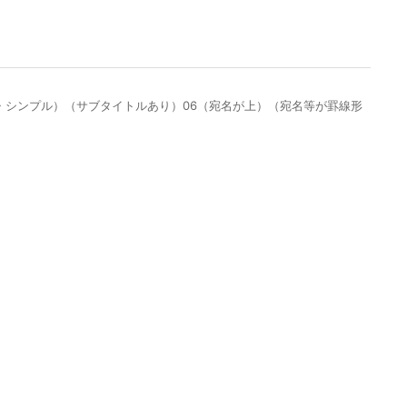
単・シンプル）（サブタイトルあり）06（宛名が上）（宛名等が罫線形