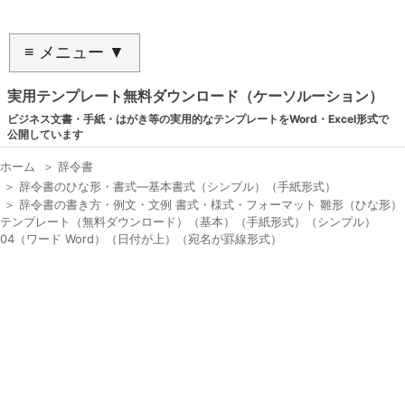
≡ メニュー ▼
実用テンプレート無料ダウンロード（ケーソルーション）
ビジネス文書・手紙・はがき等の実用的なテンプレートをWord・Excel形式で
公開しています
ホーム
＞
辞令書
＞
辞令書のひな形・書式―基本書式（シンプル）（手紙形式）
＞
辞令書の書き方・例文・文例 書式・様式・フォーマット 雛形（ひな形）
テンプレート（無料ダウンロード）（基本）（手紙形式）（シンプル）
04（ワード Word）（日付が上）（宛名が罫線形式）