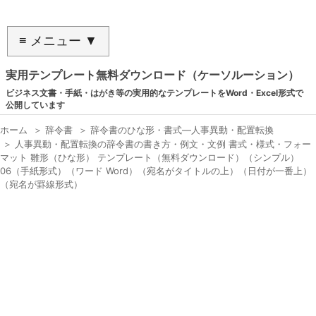
≡ メニュー ▼
実用テンプレート無料ダウンロード（ケーソルーション）
ビジネス文書・手紙・はがき等の実用的なテンプレートをWord・Excel形式で
公開しています
ホーム
＞
辞令書
＞
辞令書のひな形・書式―人事異動・配置転換
＞
人事異動・配置転換の辞令書の書き方・例文・文例 書式・様式・フォー
マット 雛形（ひな形） テンプレート（無料ダウンロード）（シンプル）
06（手紙形式）（ワード Word）（宛名がタイトルの上）（日付が一番上）
（宛名が罫線形式）