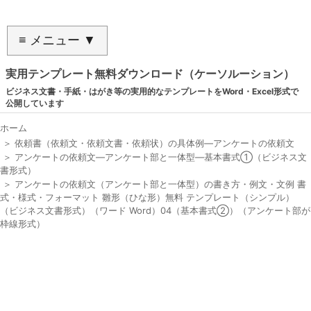
≡ メニュー ▼
実用テンプレート無料ダウンロード（ケーソルーション）
ビジネス文書・手紙・はがき等の実用的なテンプレートをWord・Excel形式で
公開しています
ホーム
＞
依頼書（依頼文・依頼文書・依頼状）の具体例―アンケートの依頼文
＞
アンケートの依頼文―アンケート部と一体型―基本書式①（ビジネス文
書形式）
＞
アンケートの依頼文（アンケート部と一体型）の書き方・例文・文例 書
式・様式・フォーマット 雛形（ひな形）無料 テンプレート（シンプル）
（ビジネス文書形式）（ワード Word）04（基本書式②）（アンケート部が
枠線形式）