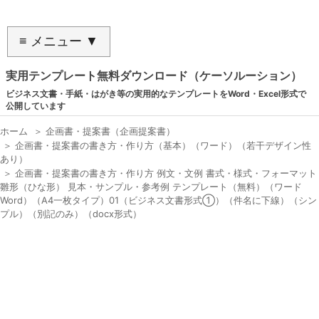
≡ メニュー ▼
実用テンプレート無料ダウンロード（ケーソルーション）
ビジネス文書・手紙・はがき等の実用的なテンプレートをWord・Excel形式で
公開しています
ホーム
＞
企画書・提案書（企画提案書）
＞
企画書・提案書の書き方・作り方（基本）（ワード）（若干デザイン性
あり）
＞
企画書・提案書の書き方・作り方 例文・文例 書式・様式・フォーマット
雛形（ひな形） 見本・サンプル・参考例 テンプレート（無料）（ワード
Word）（A4一枚タイプ）01（ビジネス文書形式①）（件名に下線）（シン
プル）（別記のみ）（docx形式）