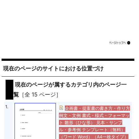
現在のページのサイトにおける位置づけ
現在のページが属するカテゴリ内のページ一
覧
［全 15 ページ］
1.
企画書・提案書の書き方・作り方
例文・文例 書式・様式・フォーマッ
ト 雛形（ひな形） 見本・サンプ
ル・参考例 テンプレート（無料）
（ワード Word）（A4一枚タイプ）