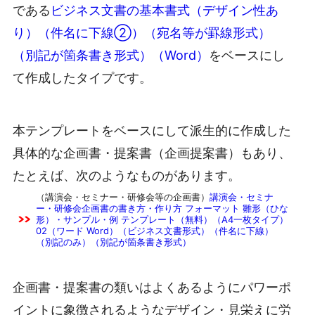
である
ビジネス文書の基本書式（デザイン性あ
り）（件名に下線②）（宛名等が罫線形式）
（別記が箇条書き形式）（Word）
をベースにし
て作成したタイプです。
本テンプレートをベースにして派生的に作成した
具体的な企画書・提案書（企画提案書）もあり、
たとえば、次のようなものがあります。
（講演会・セミナー・研修会等の企画書）
講演会・セミナ
ー・研修会企画書の書き方・作り方 フォーマット 雛形（ひな
形）・サンプル・例 テンプレート（無料）（A4一枚タイプ）
02（ワード Word）（ビジネス文書形式）（件名に下線）
（別記のみ）（別記が箇条書き形式）
企画書・提案書の類いはよくあるようにパワーポ
イントに象徴されるようなデザイン・見栄えに労