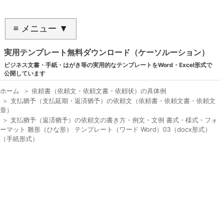
≡ メニュー ▼
実用テンプレート無料ダウンロード（ケーソルーション）
ビジネス文書・手紙・はがき等の実用的なテンプレートをWord・Excel形式で
公開しています
ホーム
＞
依頼書（依頼文・依頼文書・依頼状）の具体例
＞
支払猶予（支払延期・返済猶予）の依頼文（依頼書・依頼文書・依頼文
章）
＞
支払猶予（返済猶予）の依頼文の書き方・例文・文例 書式・様式・フォ
ーマット 雛形（ひな形） テンプレート（ワード Word）03（docx形式）
（手紙形式）