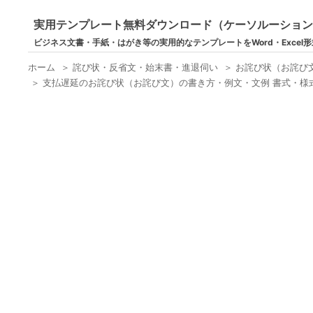
実用テンプレート無料ダウンロード（ケーソルーショ
ビジネス文書・手紙・はがき等の実用的なテンプレートをWord・Excel
ホーム
＞
詫び状・反省文・始末書・進退伺い
＞
お詫び状（お詫び
＞
支払遅延のお詫び状（お詫び文）の書き方・例文・文例 書式・様式