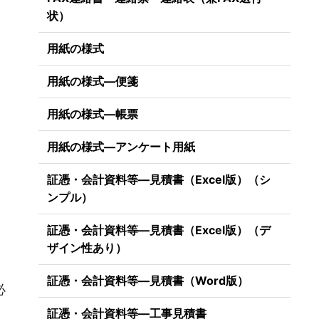
状）
用紙の様式
用紙の様式―便箋
用紙の様式―帳票
用紙の様式―アンケート用紙
証憑・会計資料等―見積書（Excel版）（シ
ンプル）
証憑・会計資料等―見積書（Excel版）（デ
ザイン性あり）
証憑・会計資料等―見積書（Word版）
必
、
証憑・会計資料等―工事見積書