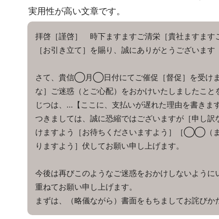
実用性が高い文章です。
拝啓［謹啓］ 時下ますますご清栄［貴社ますます
［お引き立て］を賜り、誠にありがとうございます
さて、貴信◯月◯日付にてご催促［督促］を受けま
な］ご迷惑（とご心配）をおかけいたしましたこと
じつは、…【ここに、支払いが遅れた理由を書きま
つきましては、誠に恐縮ではございますが［申し訳
けますよう［お待ちくださいますよう］［◯◯（ま
りますよう］伏してお願い申し上げます。
今後は再びこのようなご迷惑をおかけしないように
重ねてお願い申し上げます。
まずは、（略儀ながら）書面をもちましてお詫びか