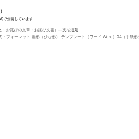
ン）
形式で公開しています
文・お詫びの文章・お詫び文書）―支払遅延
・フォーマット 雛形（ひな形） テンプレート（ワード Word）04（手紙