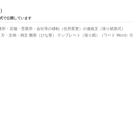
ン）
形式で公開しています
務所・店舗・営業所・会社等の移転（住所変更）の連絡文（張り紙形式）
・文例・例文 雛形（ひな形） テンプレート（張り紙）（ワード Word）0