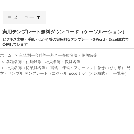
≡ メニュー ▼
実用テンプレート無料ダウンロード（ケーソルーション）
ビジネス文書・手紙・はがき等の実用的なテンプレートをWord・Excel形式で
公開しています
ホーム
＞
主体別―会社等―基本―各種名簿・住所録等
＞
各種名簿・住所録等―社員名簿・役員名簿
＞
社員名簿（従業員名簿） 書式・様式・フォーマット 雛形（ひな形） 見
本・サンプル テンプレート（エクセル Excel）01（xlsx形式）（一覧表）