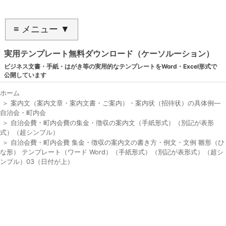
≡ メニュー ▼
実用テンプレート無料ダウンロード（ケーソルーション）
ビジネス文書・手紙・はがき等の実用的なテンプレートをWord・Excel形式で
公開しています
ホーム
＞
案内文（案内文章・案内文書・ご案内）・案内状（招待状）の具体例―
自治会・町内会
＞
自治会費・町内会費の集金・徴収の案内文（手紙形式）（別記が表形
式）（超シンプル）
＞
自治会費・町内会費 集金・徴収の案内文の書き方・例文・文例 雛形（ひ
な形） テンプレート（ワード Word）（手紙形式）（別記が表形式）（超シ
ンプル）03（日付が上）