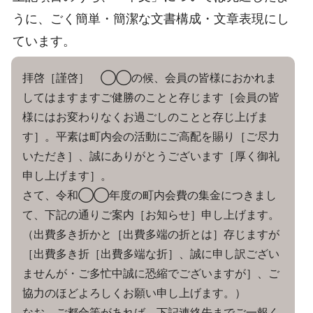
うに、ごく簡単・簡潔な文書構成・文章表現にし
ています。
拝啓［謹啓］ ◯◯の候、会員の皆様におかれま
してはますますご健勝のことと存じます［会員の皆
様にはお変わりなくお過ごしのことと存じ上げま
す］。平素は町内会の活動にご高配を賜り［ご尽力
いただき］、誠にありがとうございます［厚く御礼
申し上げます］。
さて、令和◯◯年度の町内会費の集金につきまし
て、下記の通りご案内［お知らせ］申し上げます。
（出費多き折かと［出費多端の折とは］存じますが
［出費多き折［出費多端な折］、誠に申し訳ござい
ませんが・ご多忙中誠に恐縮でございますが］、ご
協力のほどよろしくお願い申し上げます。）
なお、ご都合等があれば、下記連絡先までご一報く