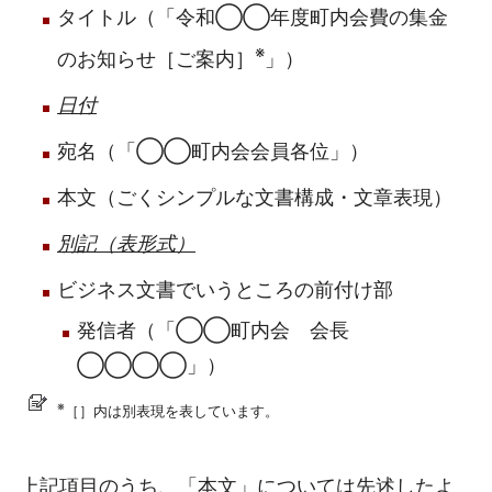
タイトル（「令和◯◯年度町内会費の集金
※
のお知らせ［ご案内］
」）
日付
宛名（「◯◯町内会会員各位」）
本文（ごくシンプルな文書構成・文章表現）
別記（表形式）
ビジネス文書でいうところの前付け部
発信者（「◯◯町内会 会長
◯◯◯◯」）
※
［］内は別表現を表しています。
上記項目のうち、「本文」については先述したよ