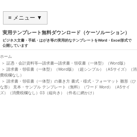
≡ メニュー ▼
実用テンプレート無料ダウンロード（ケーソルーション）
ビジネス文書・手紙・はがき等の実用的なテンプレートをWord・Excel形式で
公開しています
ホーム
＞
証憑・会計資料等―請求書―請求書・領収書（一体型）（Word版）
＞
請求書・領収書（一体型）（Word版）（超シンプル）（A5サイズ）（消
費税欄なし）
＞
請求書・領収書（一体型）の書き方 書式・様式・フォーマット 雛形（ひ
な形） 見本・サンプル テンプレート（無料）（ワード Word）（A5サイ
ズ）（消費税欄なし）03（縦向き）（件名に網かけ）