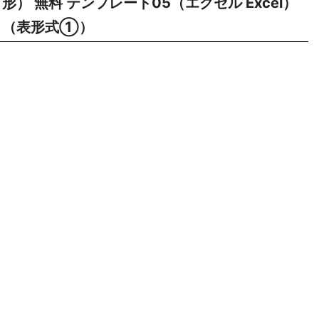
形） 無料 テンプレート05（エクセル Excel）
（表形式①）