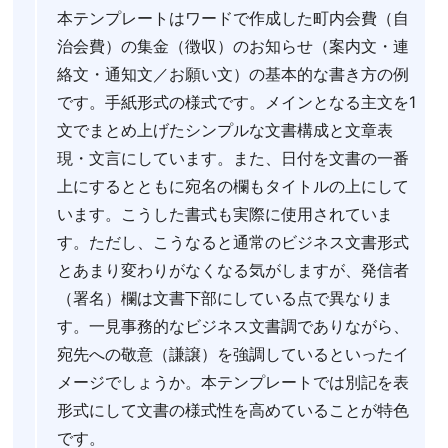
本テンプレートはワードで作成した町内会費（自
治会費）の集金（徴収）のお知らせ（案内文・連
絡文・通知文／お願い文）の基本的な書き方の例
です。手紙形式の様式です。メインとなる主文を1
文でまとめ上げたシンプルな文書構成と文章表
現・文言にしています。また、日付を文書の一番
上にするとともに宛名の欄もタイトルの上にして
います。こうした書式も実際に使用されていま
す。ただし、こうなると通常のビジネス文書形式
とあまり変わりがなくなる気がしますが、発信者
（署名）欄は文書下部にしている点で異なりま
す。一見事務的なビジネス文書調でありながら、
宛先への敬意（謙譲）を強調しているといったイ
メージでしょうか。本テンプレートでは別記を表
形式にして文書の様式性を高めていることが特色
です。