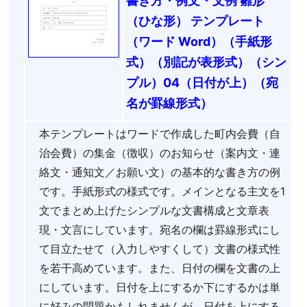
書き方・例文・文例 雛形
（ひな形） テンプレート
（ワード Word）（手紙形
式）（別記が表形式）（シン
プル）04（日付が上）（宛
名が罫線形式）
本テンプレートはワードで作成した町内会費（自
治会費）の集金（徴収）のお知らせ（案内文・連
絡文・通知文／お願い文）の基本的な書き方の例
です。手紙形式の様式です。メインとなる主文を1
文でまとめ上げたシンプルな文書構成と文章表
現・文言にしています。宛名の欄は罫線形式にし
て目立たせて（入力しやすくして）文書の様式性
を若干高めています。また、日付の欄を文書の上
にしています。日付を上にするか下にするかは単
に好みの問題かもしれませんが、日付を上にする