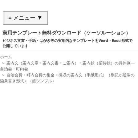
≡ メニュー ▼
実用テンプレート無料ダウンロード（ケーソルーション）
ビジネス文書・手紙・はがき等の実用的なテンプレートをWord・Excel形式で
公開しています
ホーム
＞
案内文（案内文章・案内文書・ご案内）・案内状（招待状）の具体例―
自治会・町内会
＞
自治会費・町内会費の集金・徴収の案内文（手紙形式）（別記が通常の
箇条書き形式）（超シンプル）