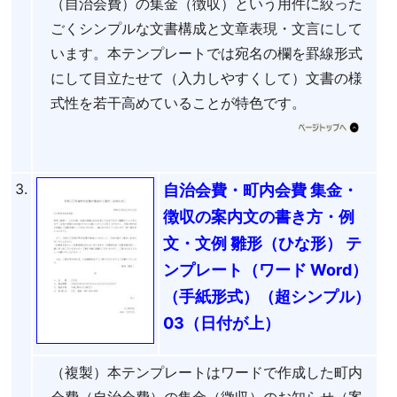
（自治会費）の集金（徴収）という用件に絞った
ごくシンプルな文書構成と文章表現・文言にして
います。本テンプレートでは宛名の欄を罫線形式
にして目立たせて（入力しやすくして）文書の様
式性を若干高めていることが特色です。
3.
自治会費・町内会費 集金・
徴収の案内文の書き方・例
文・文例 雛形（ひな形） テ
ンプレート（ワード Word）
（手紙形式）（超シンプル）
03（日付が上）
（複製）本テンプレートはワードで作成した町内
会費（自治会費）の集金（徴収）のお知らせ（案