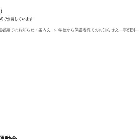
ン）
形式で公開しています
護者宛てのお知らせ・案内文
＞
学校から保護者宛てのお知らせ文―事例別
運動会