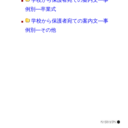
例別―卒業式
学校から保護者宛ての案内文―事
例別―その他