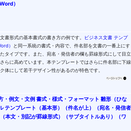
Word）
ス文書形式の基本書式の書き方の例です。
ビジネス文書 テンプ
ord）
と同一系統の書式・内容で、件名部を文書の一番上にす
したタイプです。また、宛名・発信者の欄も罫線形式にして目
をさらに高めています。本テンプレートではさらに件名部に下
ック体にして若干デザイン性があるのが特色です。
方・例文・文例 書式・様式・フォーマット 雛形（ひな
ル テンプレート（基本形）（件名が上）（宛名・発信
5（本文・別記が罫線形式）（サブタイトルあり）（ワ