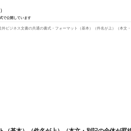
ン）
形式で公開しています
社外ビジネス文書の共通の書式・フォーマット（基本）（件名が上）（本文
ト（基本）（件名が上）（本文・別記の全体が罫