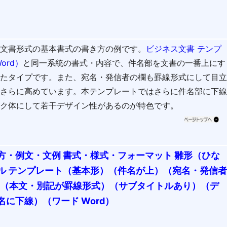
ス文書形式の基本書式の書き方の例です。
ビジネス文書 テンプ
ord）
と同一系統の書式・内容で、件名部を文書の一番上にす
したタイプです。また、宛名・発信者の欄も罫線形式にして目
をさらに高めています。本テンプレートではさらに件名部に下
ック体にして若干デザイン性があるのが特色です。
方・例文・文例 書式・様式・フォーマット 雛形（ひな
ル テンプレート（基本形）（件名が上）（宛名・発信
6（本文・別記が罫線形式）（サブタイトルあり）（デ
に下線）（ワード Word）