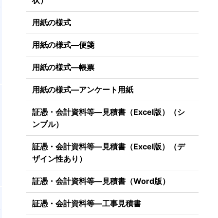
状）
者
用紙の様式
用紙の様式―便箋
用紙の様式―帳票
用紙の様式―アンケート用紙
証憑・会計資料等―見積書（Excel版）（シ
立
ンプル）
線
証憑・会計資料等―見積書（Excel版）（デ
ザイン性あり）
証憑・会計資料等―見積書（Word版）
証憑・会計資料等―工事見積書
者