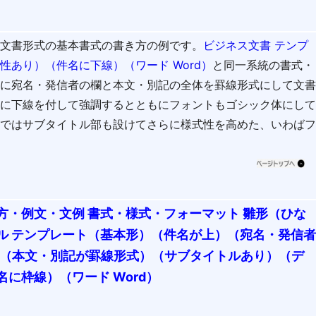
ス文書形式の基本書式の書き方の例です。
ビジネス文書 テンプ
あり）（件名に下線）（ワード Word）
と同一系統の書式・
もに宛名・発信者の欄と本文・別記の全体を罫線形式にして文
部に下線を付して強調するとともにフォントもゴシック体にし
トではサブタイトル部も設けてさらに様式性を高めた、いわば
方・例文・文例 書式・様式・フォーマット 雛形（ひな
ル テンプレート（基本形）（件名が上）（宛名・発信
7（本文・別記が罫線形式）（サブタイトルあり）（デ
に枠線）（ワード Word）