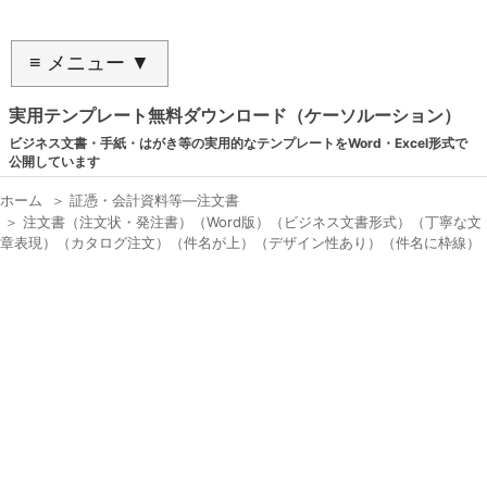
≡ メニュー ▼
実用テンプレート無料ダウンロード（ケーソルーション）
ビジネス文書・手紙・はがき等の実用的なテンプレートをWord・Excel形式で
公開しています
ホーム
＞
証憑・会計資料等―注文書
＞
注文書（注文状・発注書）（Word版）（ビジネス文書形式）（丁寧な文
章表現）（カタログ注文）（件名が上）（デザイン性あり）（件名に枠線）