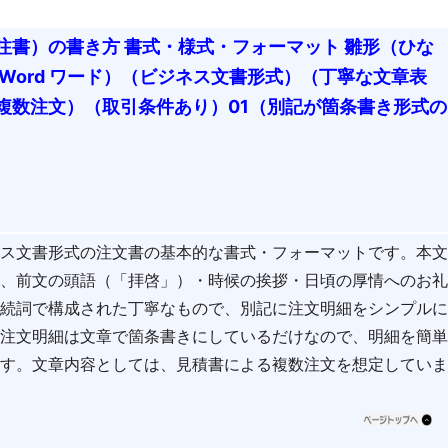
注書）の書き方 書式・様式・フォーマット 雛形（ひな
Word ワード）（ビジネス文書形式）（丁寧な文章表
複数注文）（取引条件あり）01（別記が箇条書き形式の
ネス文書形式の注文書の基本的な書式・フォーマットです。本
い、前文の頭語（「拝啓」）・時候の挨拶・日頃の厚情へのお
接続詞で構成された丁寧なもので、別記に注文明細をシンプル
。注文明細は文章で箇条書きにしているだけなので、明細を簡
ます。文章内容としては、見積書による複数注文を想定してい