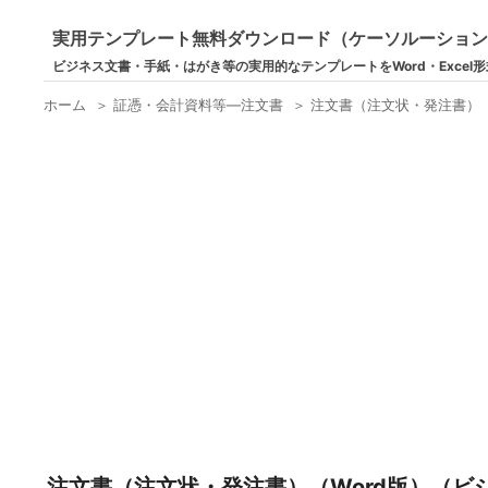
実用テンプレート無料ダウンロード（ケーソルーショ
ビジネス文書・手紙・はがき等の実用的なテンプレートをWord・Excel
ホーム
＞
証憑・会計資料等―注文書
＞
注文書（注文状・発注書）
注文書（注文状・発注書）（Word版）（