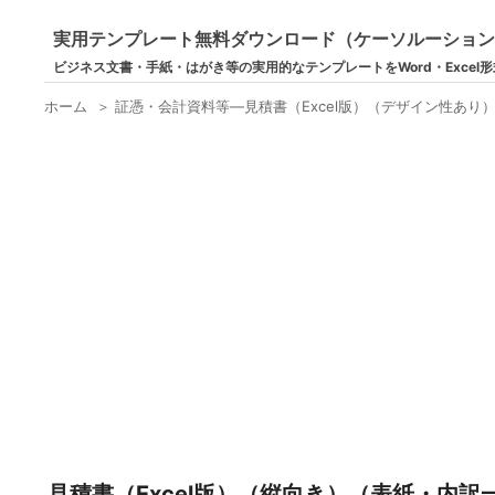
実用テンプレート無料ダウンロード（ケーソルーショ
ビジネス文書・手紙・はがき等の実用的なテンプレートをWord・Excel
ホーム
＞
証憑・会計資料等―見積書（Excel版）（デザイン性あり
見積書（Excel版）（縦向き）（表紙・内