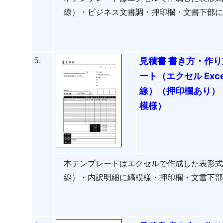
線）・ビジネス文書調・押印欄・文書下部
5.
見積書 書き方・作り
ート（エクセル Ex
線）（押印欄あり）
模様）
本テンプレートはエクセルで作成した表形
線）・内訳明細に縞模様・押印欄・文書下