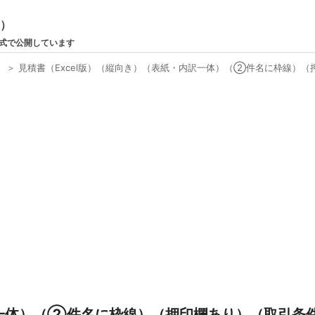
ン）
形式で公開しています
）
＞
見積書（Excel版）（縦向き）（表紙・内訳一体）（②件名に枠線）
訳一体）（②件名に枠線）（押印欄あり）（取引条