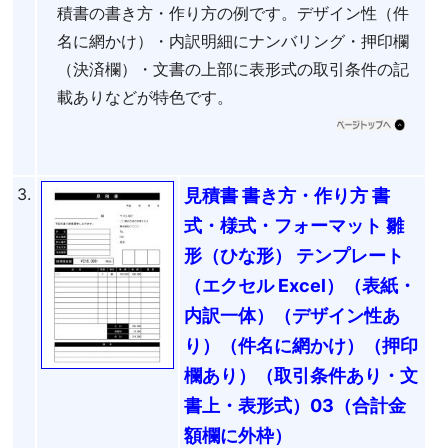
積書の書き方・作り方の例です。デザイン性（件
名に網かけ）・内訳明細にナンバリング・押印欄
（決済欄）・文書の上部に表形式の取引条件の記
載ありなどが特色です。
3.
見積書 書き方・作り方 書
式・様式・フォーマット 雛
形（ひな形） テンプレート
（エクセル Excel）（表紙・
内訳一体）（デザイン性あ
り）（件名に網かけ）（押印
欄あり）（取引条件あり・文
書上・表形式）03（合計金
額欄に外枠）