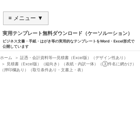
≡ メニュー ▼
実用テンプレート無料ダウンロード（ケーソルーション）
ビジネス文書・手紙・はがき等の実用的なテンプレートをWord・Excel形式で
公開しています
ホーム
＞
証憑・会計資料等―見積書（Excel版）（デザイン性あり）
＞
見積書（Excel版）（縦向き）（表紙・内訳一体）（③件名に網かけ）
（押印欄あり）（取引条件あり・文書上・表）