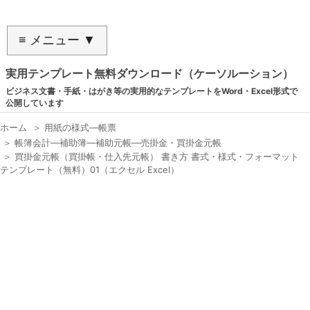
≡ メニュー ▼
実用テンプレート無料ダウンロード（ケーソルーション）
ビジネス文書・手紙・はがき等の実用的なテンプレートをWord・Excel形式で
公開しています
ホーム
＞
用紙の様式―帳票
＞
帳簿会計―補助簿―補助元帳―売掛金・買掛金元帳
＞
買掛金元帳（買掛帳・仕入先元帳） 書き方 書式・様式・フォーマット
テンプレート（無料）01（エクセル Excel）