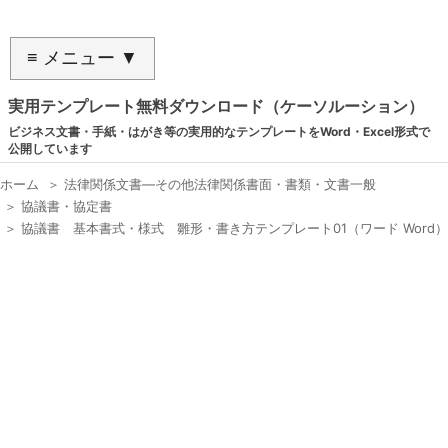
≡ メニュー ▼
実用テンプレート無料ダウンロード（ケーソルーション）
ビジネス文書・手紙・はがき等の実用的なテンプレートをWord・Excel形式で
公開しています
ホーム
＞
法律関係文書―その他法律関係書面・書類・文書一般
＞
協議書・協定書
＞
協議書 基本書式・様式 雛形・書き方テンプレート01（ワード Word）