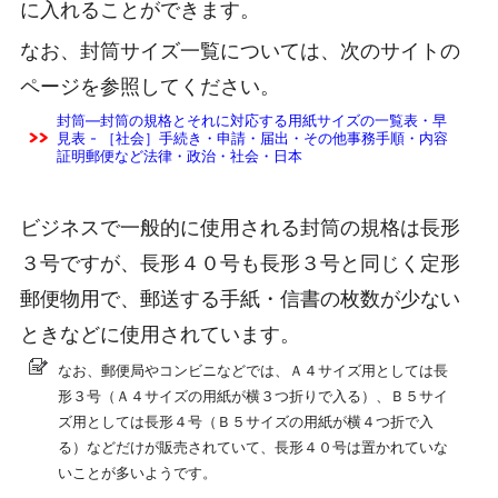
に入れることができます。
なお、封筒サイズ一覧については、次のサイトの
ページを参照してください。
封筒―封筒の規格とそれに対応する用紙サイズの一覧表・早
見表 - ［社会］手続き・申請・届出・その他事務手順・内容
証明郵便など法律・政治・社会・日本
ビジネスで一般的に使用される封筒の規格は長形
３号ですが、長形４０号も長形３号と同じく定形
郵便物用で、郵送する手紙・信書の枚数が少ない
ときなどに使用されています。
なお、郵便局やコンビニなどでは、Ａ４サイズ用としては長
形３号（Ａ４サイズの用紙が横３つ折りで入る）、Ｂ５サイ
ズ用としては長形４号（Ｂ５サイズの用紙が横４つ折で入
る）などだけが販売されていて、長形４０号は置かれていな
いことが多いようです。