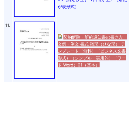
が表形式）
11.
契約解除・解約通知書の書き方・
文例・例文 書式 雛形（ひな形） テ
ンプレート（無料）（ビジネス文書
形式）（シンプル・実用的）（ワー
ド Word）01（基本）