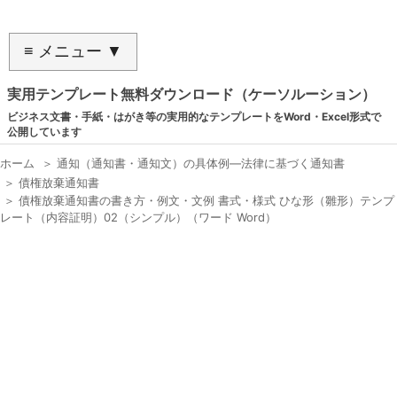
≡ メニュー ▼
実用テンプレート無料ダウンロード（ケーソルーション）
ビジネス文書・手紙・はがき等の実用的なテンプレートをWord・Excel形式で
公開しています
ホーム
＞
通知（通知書・通知文）の具体例―法律に基づく通知書
＞
債権放棄通知書
＞
債権放棄通知書の書き方・例文・文例 書式・様式 ひな形（雛形）テンプ
レート（内容証明）02（シンプル）（ワード Word）