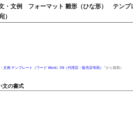
文・文例 フォーマット 雛形（ひな形） テンプ
等宛）
文例 テンプレート（ワード Word）09（代理店・販売店等宛）
"から複製）
い文の書式