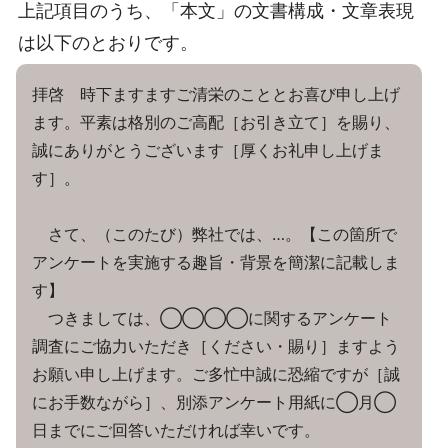
上記項目のうち、「本文」の文書構成・文章表現
は以下のとおりです。
拝啓 時下ますますご清栄のこととお喜び申し上げ
ます。平素は格別のご高配［お引き立て］を賜り、
誠にありがとうございます［厚くお礼申し上げま
す］。
さて、（このたび）弊社では、…。【この箇所で
アンケートを実施する趣旨・背景を簡潔に記載しま
す】
つきましては、◯◯◯◯に関するアンケート
調査にご協力いただき［ください・賜り］ますよう
お願い申し上げます。ご多忙中誠に恐縮ですが［誠
にお手数ながら］、別添アンケート用紙に◯月◯
日までにご回答いただければ幸いです。