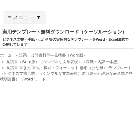
≡ メニュー ▼
実用テンプレート無料ダウンロード（ケーソルーション）
ビジネス文書・手紙・はがき等の実用的なテンプレートをWord・Excel形式で
公開しています
ホーム
＞
証憑・会計資料等―見積書（Word版）
＞
見積書（Word版）（シンプルな文章表現）（表紙・内訳一体型）
＞
見積書 書き方 書式・様式・フォーマット 雛形（ひな形） テンプレート
（ビジネス文書形式）（シンプルな文章表現）01（別記が詳細な表形式の見
積明細書）（Word ワード）