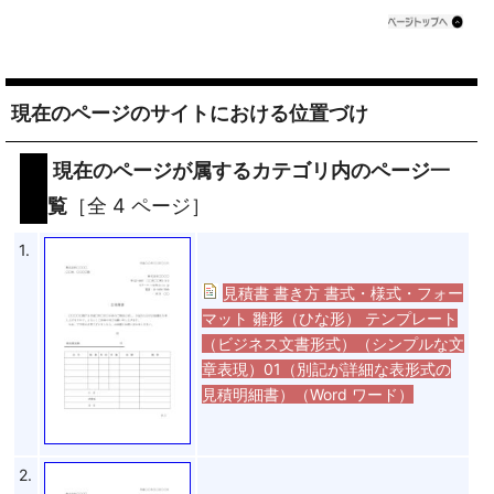
現在のページのサイトにおける位置づけ
現在のページが属するカテゴリ内のページ一
覧
［全 4 ページ］
1.
見積書 書き方 書式・様式・フォー
マット 雛形（ひな形） テンプレート
（ビジネス文書形式）（シンプルな文
章表現）01（別記が詳細な表形式の
見積明細書）（Word ワード）
2.