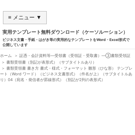
≡ メニュー ▼
実用テンプレート無料ダウンロード（ケーソルーション）
ビジネス文書・手紙・はがき等の実用的なテンプレートをWord・Excel形式で
公開しています
ホーム
＞
証憑・会計資料等―受領書（受領証・受取書）―③書類受領証
＞
書類受領書（別記が表形式）（サブタイトルあり）
＞
書類受領書 書き方 書式・様式・フォーマット 雛形（ひな形） テンプレ
ート（Word ワード）（ビジネス文書形式）（件名が上）（サブタイトルあ
り）04（宛名・発信者が罫線形式）（別記が2列の表形式）