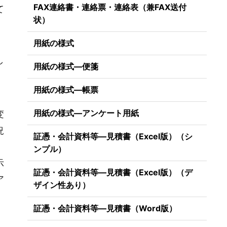
FAX連絡書・連絡票・連絡表（兼FAX送付
て
状）
用紙の様式
）
し
用紙の様式―便箋
用紙の様式―帳票
用紙の様式―アンケート用紙
変
況
証憑・会計資料等―見積書（Excel版）（シ
ンプル）
示
証憑・会計資料等―見積書（Excel版）（デ
ア
ザイン性あり）
証憑・会計資料等―見積書（Word版）