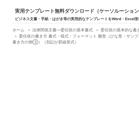
実用テンプレート無料ダウンロード（ケーソルーショ
ビジネス文書・手紙・はがき等の実用的なテンプレートをWord・Excel
ホーム
＞
法律関係文書―委任状の基本書式
＞
委任状の基本的な書
＞
委任状の書き方 書式・様式・フォーマット 雛形（ひな形・サンプ
書き方の例③）（別記が罫線形式）