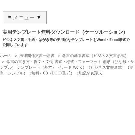
≡ メニュー ▼
実用テンプレート無料ダウンロード（ケーソルーション）
ビジネス文書・手紙・はがき等の実用的なテンプレートをWord・Excel形式で
公開しています
ホーム
＞
法律関係文書―念書
＞
念書の基本書式（ビジネス文書形式）
＞
念書の書き方・例文・文例 書式・様式・フォーマット 雛形（ひな形・サ
ンプル） テンプレート（基本）（ワード Word）（ビジネス文書形式）（簡
単・シンプル）（無料）03（DOCX形式）（別記が表形式）