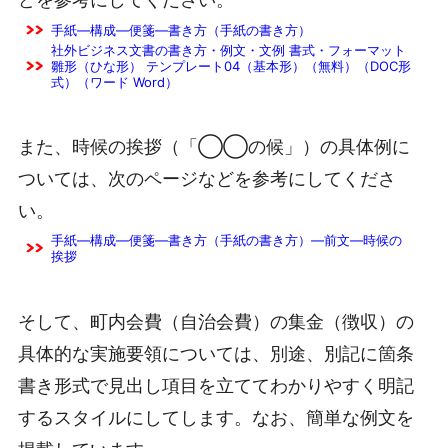
手紙―構成―便箋―書き方（手紙の書き方）
社外ビジネス文書の書き方・例文・文例 書式・フォーマット
雛形（ひな形） テンプレート04（基本形）（無料）（DOC形
式）（ワード Word）
また、時候の挨拶（「◯◯の候」）の具体例に
ついては、次のページなどを参考にしてくださ
い。
手紙―構成―便箋―書き方（手紙の書き方）―前文―時候の
挨拶
そして、町内会費（自治会費）の集金（徴収）の
具体的な実施要領については、別途、別記に箇条
書き形式で見出し項目を立ててわかりやすく明記
するスタイルにしてします。なお、簡単な例文を