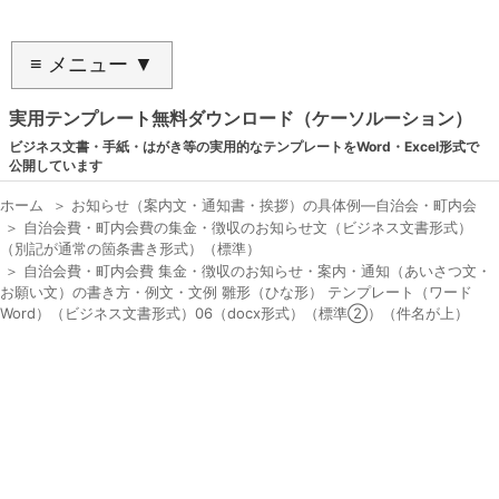
≡ メニュー ▼
実用テンプレート無料ダウンロード（ケーソルーション）
ビジネス文書・手紙・はがき等の実用的なテンプレートをWord・Excel形式で
公開しています
ホーム
＞
お知らせ（案内文・通知書・挨拶）の具体例―自治会・町内会
＞
自治会費・町内会費の集金・徴収のお知らせ文（ビジネス文書形式）
（別記が通常の箇条書き形式）（標準）
＞
自治会費・町内会費 集金・徴収のお知らせ・案内・通知（あいさつ文・
お願い文）の書き方・例文・文例 雛形（ひな形） テンプレート（ワード
Word）（ビジネス文書形式）06（docx形式）（標準②）（件名が上）