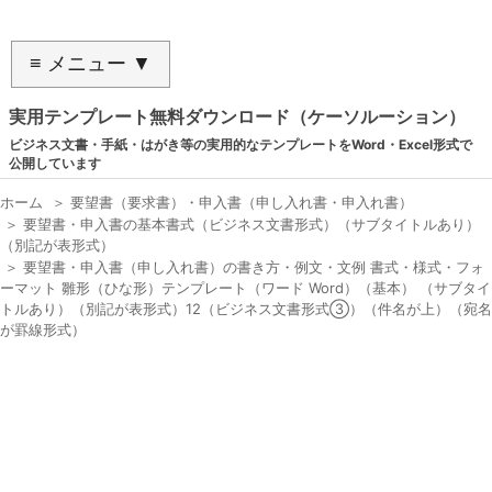
≡ メニュー ▼
実用テンプレート無料ダウンロード（ケーソルーション）
ビジネス文書・手紙・はがき等の実用的なテンプレートをWord・Excel形式で
公開しています
ホーム
＞
要望書（要求書）・申入書（申し入れ書・申入れ書）
＞
要望書・申入書の基本書式（ビジネス文書形式）（サブタイトルあり）
（別記が表形式）
＞
要望書・申入書（申し入れ書）の書き方・例文・文例 書式・様式・フォ
ーマット 雛形（ひな形）テンプレート（ワード Word）（基本） （サブタイ
トルあり）（別記が表形式）12（ビジネス文書形式③）（件名が上）（宛名
が罫線形式）